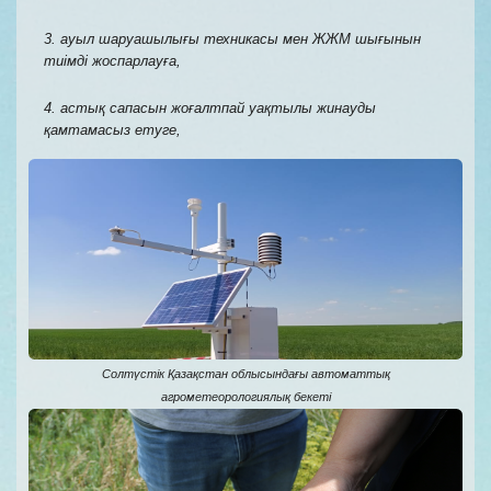
3. ауыл шаруашылығы техникасы мен ЖЖМ шығынын
тиімді жоспарлауға,
4. астық сапасын жоғалтпай уақтылы жинауды
қамтамасыз етуге,
Солтүстік Қазақстан облысындағы автоматтық
агрометеорологиялық бекеті