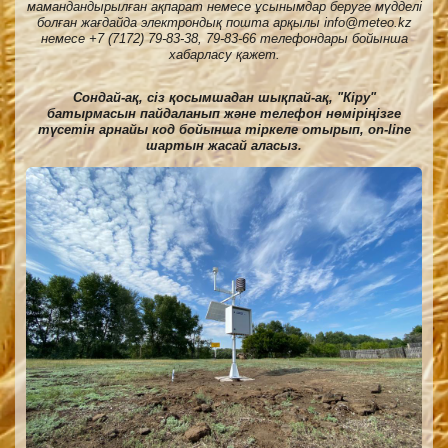
мамандандырылған ақпарат немесе ұсынымдар беруге мүдделі
болған жағдайда электрондық пошта арқылы info@meteo.kz
немесе +7 (7172) 79-83-38, 79-83-66 телефондары бойынша
хабарласу қажет.
Сондай-ақ, сіз қосымшадан шықпай-ақ, "Кіру"
батырмасын пайдаланып және телефон нөміріңізге
түсетін арнайы код бойынша тіркеле отырып, on-line
шартын жасай аласыз.