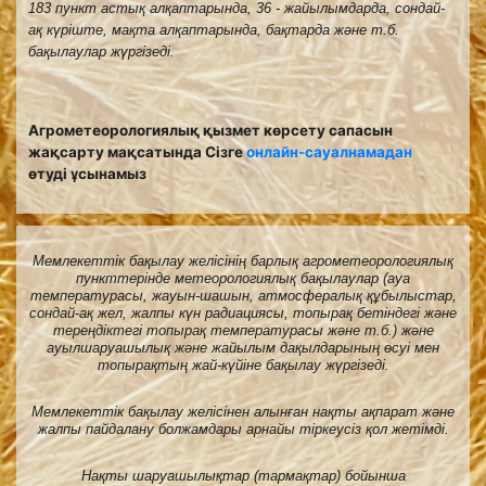
183 пункт астық алқаптарында, 36 - жайылымдарда, сондай-
ақ күріште, мақта алқаптарында, бақтарда және т.б.
бақылаулар жүргізеді.
Агрометеорологиялық қызмет көрсету сапасын
жақсарту мақсатында Сізге
онлайн-сауалнамадан
өтуді ұсынамыз
Мемлекеттік бақылау желісінің барлық агрометеорологиялық
пункттерінде метеорологиялық бақылаулар (ауа
температурасы, жауын-шашын, атмосфералық құбылыстар,
сондай-ақ жел, жалпы күн радиациясы, топырақ бетіндегі және
тереңдіктегі топырақ температурасы және т.б.) және
ауылшаруашылық және жайылым дақылдарының өсуі мен
топырақтың жай-күйіне бақылау жүргізеді.
Мемлекеттік бақылау желісінен алынған нақты ақпарат және
жалпы пайдалану болжамдары арнайы тіркеусіз қол жетімді.
Нақты шаруашылықтар (тармақтар) бойынша