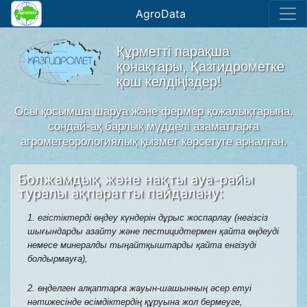
AgroData
Құрметті парақша
қонақтары, Қазгидрометке
қош келдіңіздер!
Осы қосымша шаруа және фермер қожалықтарына,
сондай-ақ барлық мүдделі азаматтарға
агрометеорологиялық қызмет көрсетуге арналған.
Болжамдық және нақты ауа-райы
туралы ақпаратты пайдалану:
1. егістіктерді өңдеу күндерін дұрыс жоспарлау (негізсіз
шығындарды азайту және пестицидтермен қайта өңдеуді
немесе минералды тыңайтқыштарды қайта енгізуді
болдырмауға),
2. өңделген алқаптарға жауын-шашынның әсер етуі
нәтижесінде өсімдіктердің құруына жол бермеуге,