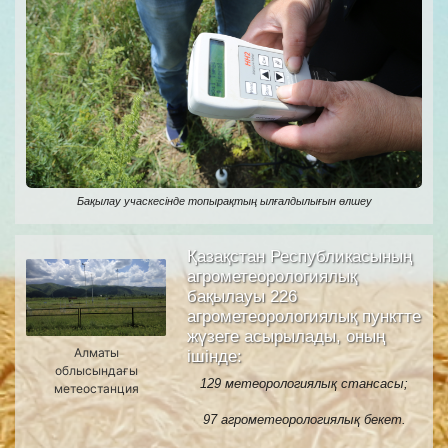
Бақылау учаскесінде топырақтың ылғалдылығын өлшеу
Қазақстан Республикасының
агрометеорологиялық
бақылауы 226
агрометеорологиялық пунктте
жүзеге асырылады, оның
Алматы
ішінде:
облысындағы
129 метеорологиялық стансасы;
метеостанция
97 агрометеорологиялық бекет.